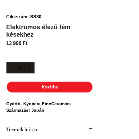
Cikkszám: SS30
Elektromos élező fém
késekhez
Ár
13 990 Ft
Mennyiség
*
Kosárba
Gyártó: Kyocera FineCeramics
Származás: Japán
Termék leírás: