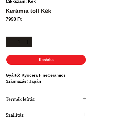
Cikkszám: Kek
Kerámia toll Kék
Ár
7990 Ft
Mennyiség
*
Kosárba
Gyártó: Kyocera FineCeramics
Származás: Japán
Termék leírás:
Ismerve a Kyocera edzett kerámia
Szállítás:
technológiát, a termékcsalád tollai is
rendelkeznek ezzel a lenyűgöző
Szállítási idő 3 munkanap.
tudással.