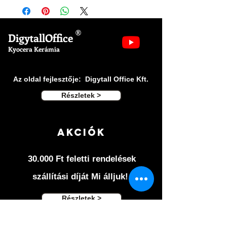
A kerámia golyók milliónyi kis csészét
tartalmaznak, amely az írás
folytonosságát, és prémium érzetét
®
DigytallOffice
adják át a használóinak. Ajándéknak is
Kyocera Kerámia
kiváló választás.
Az oldal fejlesztője: Digytall Office Kft.
Részletek >
Akciók
30.000 Ft feletti rendelések
szállítási díját Mi álljuk!
Részletek >