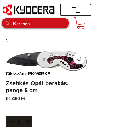
Cikkszám: PK050BKS
Zsebkés Opál berakás,
penge 5 cm
Ár
61 490 Ft
Mennyiség
*