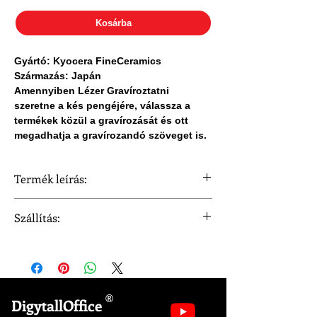
Kosárba
Gyártó: Kyocera FineCeramics
Származás: Japán
Amennyiben Lézer Gravíroztatni
szeretne a kés pengéjére, válassza a
termékek közül a gravírozását és ott
megadhatja a gravírozandó szöveget is.
Termék leírás:
Gyártó: Kyocera FineCeramics
Szállítás:
Származás: Japán
Megnevezés: Kyocera Zsebkés
Szállítási idő 3 munkanap.
penge méret: 5 cm
Penge színe: fekete
Nyél: Rozsdamentes acél
Csomagolás: Igényes dobozban.
®
DigytallOffice