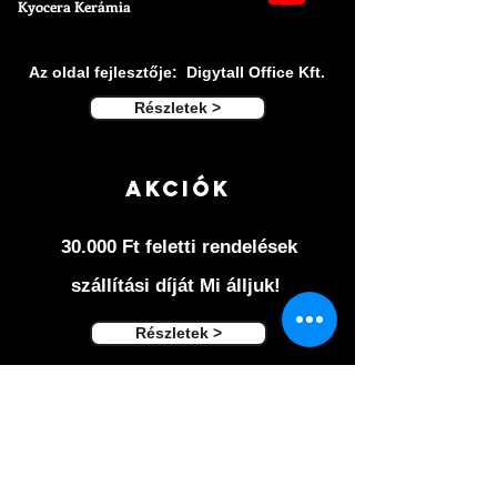
Kyocera Kerámia
Az oldal fejlesztője: Digytall Office Kft.
Részletek >
Akciók
30.000 Ft feletti rendelések
szállítási díját Mi álljuk!
Részletek >
Ászf ÉS
adatvédelem
A cookie-k segítenek szolgáltatásaink
biztosításában.
Szolgáltatásaink igénybevételével Ön