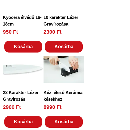
Kyocera élvédő 16-
10 karakter Lézer
18cm
Gravírozása
Ár
Ár
950 Ft
2300 Ft
Kosárba
Kosárba
22 Karakter Lézer
Kézi élező Kerámia
Gravírozás
késekhez
Ár
Ár
2900 Ft
8990 Ft
Kosárba
Kosárba