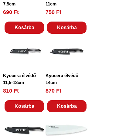
7,5cm
11cm
Ár
Ár
690 Ft
750 Ft
Kosárba
Kosárba
Kyocera élvédő
Kyocera élvédő
11,5-13cm
14cm
Ár
Ár
810 Ft
870 Ft
Kosárba
Kosárba