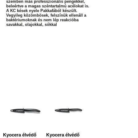
szemben más professzionális pengékkel,
beleértve a magas széntartalmú acélokat is.
A KC kések nyele Pakkafából készült.
Vegyileg közömbösek, felszínük ellenáll a
baktériumoknak és nem lép reakcióba
savakkal, olajokkal, sókkal
Most nincs
megjeleníthető termék itt.
Kyocera élvédő
Kyocera élvédő