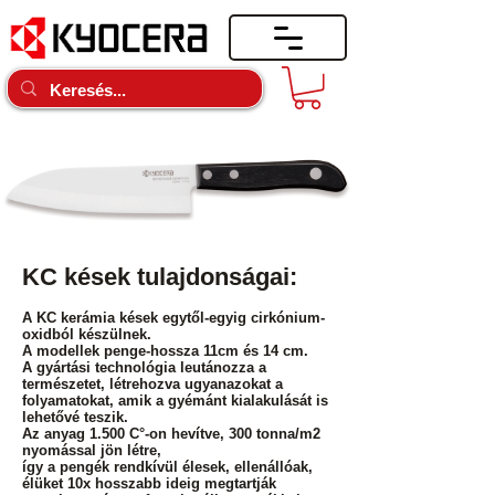
KC kések tulajdonságai:
A KC kerámia kések egytől-egyig cirkónium-
oxidból készülnek.
A modellek penge-hossza 11cm és 14 cm.
A gyártási technológia leutánozza a
természetet, létrehozva ugyanazokat a
folyamatokat, amik a gyémánt kialakulását is
lehetővé teszik.
Az anyag 1.500 C°-on hevítve, 300 tonna/m2
nyomással jön létre,
így a pengék rendkívül élesek, ellenállóak,
élüket 10x hosszabb ideig megtartják