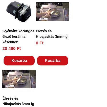
Gyémánt korongos
Élezés és
élező kerámia
Hibajavítás 3mm-ig
késekhez
Ár
0 Ft
Ár
20 490 Ft
Kosárba
Kosárba
Élezés és
Hibajavítás 3mm-ig