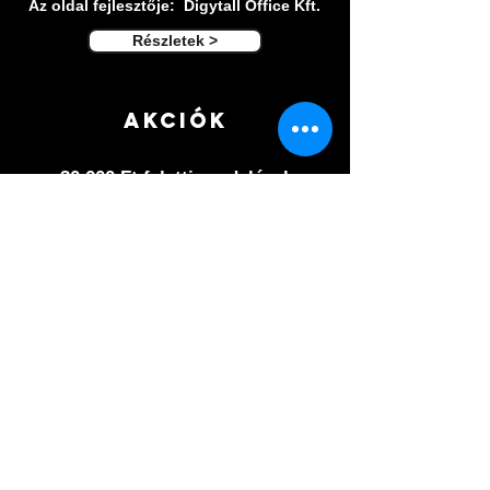
Az oldal fejlesztője: Digytall Office Kft.
Részletek >
Akciók
30.000 Ft feletti rendelések
szállítási díját Mi álljuk!
Részletek >
Ászf ÉS
adatvédelem
A cookie-k segítenek szolgáltatásaink
biztosításában.
Szolgáltatásaink igénybevételével Ön
beleegyezik a cookie-k használatába.
Részletek >