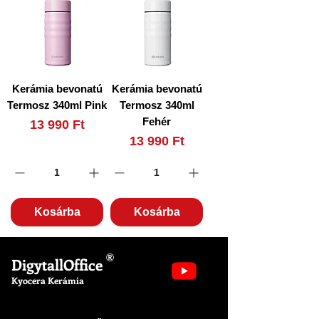
Kerámia bevonatú
Kerámia bevonatú
Termosz 340ml Pink
Termosz 340ml
Fehér
Ár
13 990 Ft
Ár
13 990 Ft
Kosárba
Kosárba
®
DigytallOffice
Kyocera Kerámia