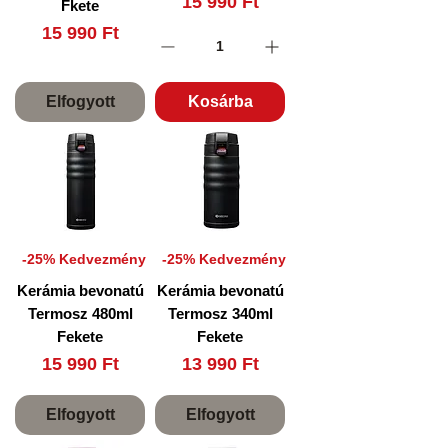
Ár
15 990 Ft
Fkete
Ár
15 990 Ft
Elfogyott
Kosárba
-25% Kedvezmény
-25% Kedvezmény
Kerámia bevonatú
Kerámia bevonatú
Termosz 480ml
Termosz 340ml
Fekete
Fekete
Ár
Ár
15 990 Ft
13 990 Ft
Elfogyott
Elfogyott