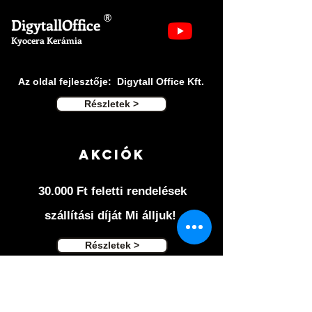
munkálatokat.
®
DigytallOffice
Kézvédő jár a termékhez, amely véd a
Kyocera Kerámia
sérülésektől. A kerámia penge éle olyan
akár a borotva és 10x tovább megtartják
az
Az oldal fejlesztője: Digytall Office Kft.
élüket, mint más acél pengék.
Használata igazán egyszerű, és
Részletek >
praktikus.
Tisztítása könnyed: használat után
elöblítjük.
Akciók
30.000 Ft feletti rendelések
szállítási díját Mi álljuk!
Részletek >
Ászf ÉS
adatvédelem