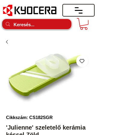
Cikkszám: CS182SGR
'Julienne' szeletelő kerámia
késsel Zöld