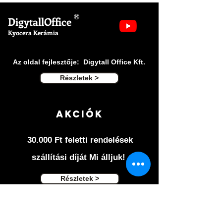
Penge színe: fekete
Nyél: fekete
®
DigytallOffice
Csomagolás: Műanyagházas dobozban.
Kyocera Kerámia
Az oldal fejlesztője: Digytall Office Kft.
Részletek >
Akciók
30.000 Ft feletti rendelések
szállítási díját Mi álljuk!
Részletek >
Ászf ÉS