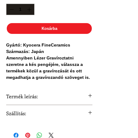
Kosárba
Gyártó: Kyocera FineCeramics
Származás: Japán
Amennyiben Lézer Gravíroztatni
szeretne a kés pengéjére, válassza a
termékek közül a gravírozását és ott
megadhatja a gravírozandó szöveget is.
Termék leírás:
Gyártó: Kyocera FineCeramics
Szállítás:
Származás: Japán
Megnevezés: Kyocera Kenyér szeletelő
Szállítási idő 3 munkanap.
kés, penge 18cm
Penge méret: 18cm