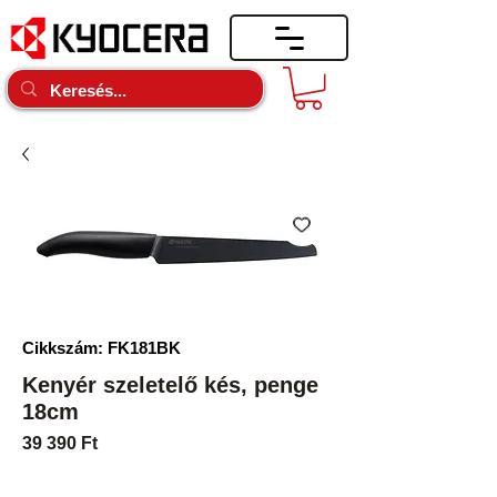
Cikkszám: FK181BK
Kenyér szeletelő kés, penge
18cm
Ár
39 390 Ft
Mennyiség
*