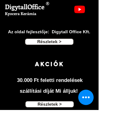
Csomagolás: Műanyagházas dobozban.
®
DigytallOffice
Kyocera Kerámia
Az oldal fejlesztője: Digytall Office Kft.
Részletek >
Akciók
30.000 Ft feletti rendelések
szállítási díját Mi álljuk!
Részletek >
Ászf ÉS
adatvédelem