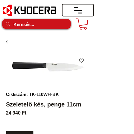
Cikkszám: TK-110WH-BK
Szeletelő kés, penge 11cm
Ár
24 940 Ft
Mennyiség
*