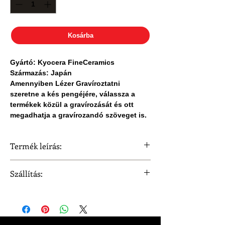
Kosárba
Gyártó: Kyocera FineCeramics
Származás: Japán
Amennyiben Lézer Gravíroztatni
szeretne a kés pengéjére, válassza a
termékek közül a gravírozását és ott
megadhatja a gravírozandó szöveget is.
Termék leírás:
Gyártó: Kyocera FineCeramics
Szállítás:
Származás: Japán
Megnevezés: Kyocera Szeletelő kés
Szállítási idő 3 munkanap.
Penge méret: 11 cm
Penge színe: fehér
Nyél: több színben kapható