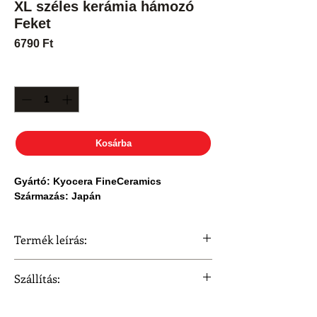
XL széles kerámia hámozó
Feket
Ár
6790 Ft
Mennyiség
*
Kosárba
Gyártó: Kyocera FineCeramics
Származás: Japán
Termék leírás:
Kiválóan alkalmas zöldségek,
Szállítás:
gyümölcsök
hámozására, valamint sajtok, és
Szállítási idő 3 munkanap.
csokoládék